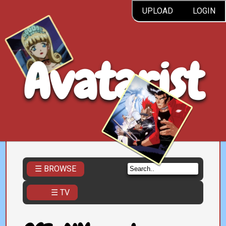
UPLOAD
LOGIN
Avatarist
☰ BROWSE
☰ TV