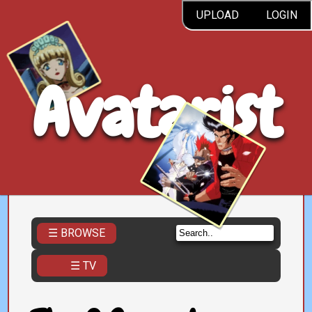
UPLOAD
LOGIN
Avatarist
☰ BROWSE
☰ TV