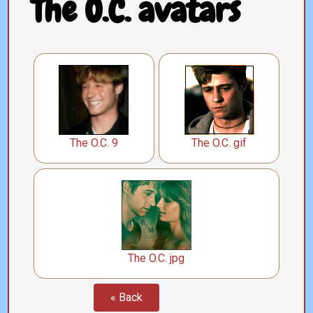
The O.C. avatars
The O.C. 9
The O.C. gif
The O.C. jpg
« Back